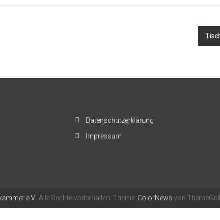
Tisc
Datenschutzerklärung
Impressum
ammer e.V.
. Alle Rechte vorbehalten. Theme:
ColorNews
von ThemeGrill