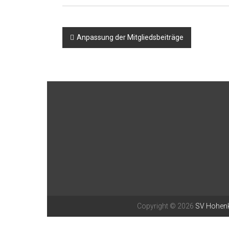
Beitragsnavigation
Anpassung der Mitgliedsbeiträge
Copyright © 2026
SV Hohenk