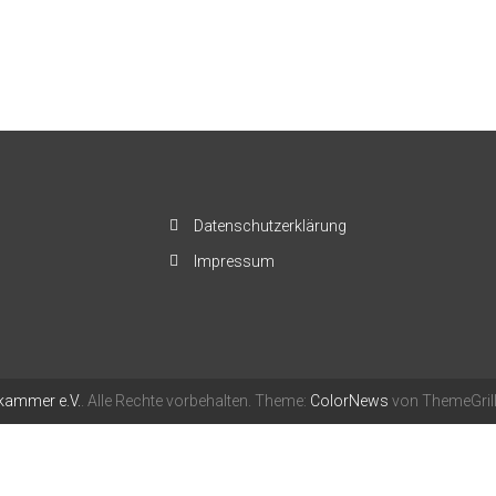
Datenschutzerklärung
Impressum
ammer e.V.
. Alle Rechte vorbehalten. Theme:
ColorNews
von ThemeGrill