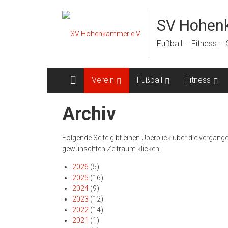
Zum
Inhalt
SV Hohenk
springen
Fußball – Fitness –
Verein
Fußball
Fitness
Archiv
Folgende Seite gibt einen Überblick über die verg
gewünschten Zeitraum klicken:
2026
(5)
2025
(16)
2024
(9)
2023
(12)
2022
(14)
2021
(1)