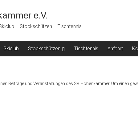
ammer e.V.
 Skiclub – Stockschützen – Tischtennis
Skiclub
Stockschützen
Tischtennis
Anfahrt
Ko
angenen Beiträge und Veranstaltungen des SV Hohenkammer. Um einen gew