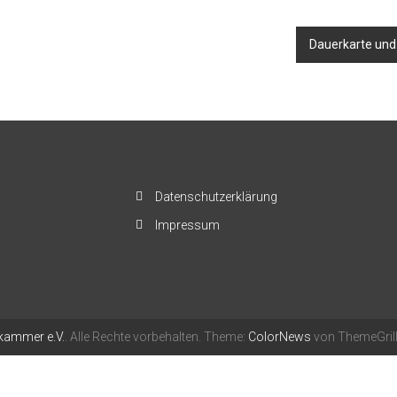
Dauerkarte und 
Datenschutzerklärung
Impressum
ammer e.V.
. Alle Rechte vorbehalten. Theme:
ColorNews
von ThemeGrill