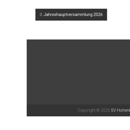
Beitragsnavigation
Jahreshauptversammlung 2026
Copyright © 2026
SV Hohenk