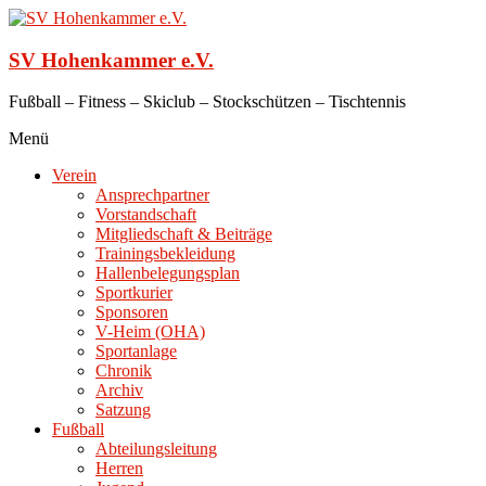
Zum
Inhalt
springen
SV Hohenkammer e.V.
Fußball – Fitness – Skiclub – Stockschützen – Tischtennis
Menü
Verein
Ansprechpartner
Vorstandschaft
Mitgliedschaft & Beiträge
Trainingsbekleidung
Hallenbelegungsplan
Sportkurier
Sponsoren
V-Heim (OHA)
Sportanlage
Chronik
Archiv
Satzung
Fußball
Abteilungsleitung
Herren