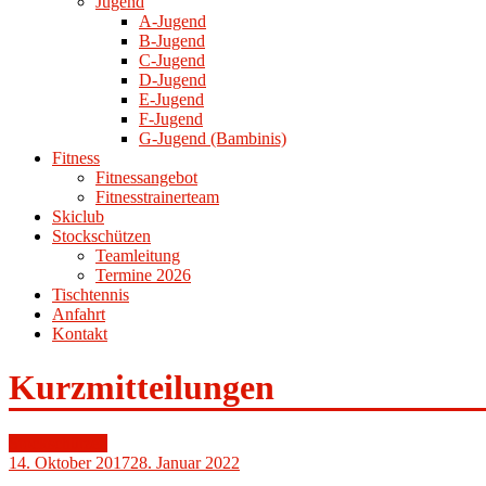
Jugend
A-Jugend
B-Jugend
C-Jugend
D-Jugend
E-Jugend
F-Jugend
G-Jugend (Bambinis)
Fitness
Fitnessangebot
Fitnesstrainerteam
Skiclub
Stockschützen
Teamleitung
Termine 2026
Tischtennis
Anfahrt
Kontakt
Kurzmitteilungen
Stockschützen
14. Oktober 2017
28. Januar 2022